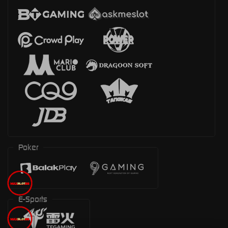
Poker
E-Sports