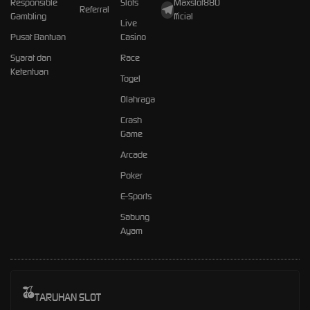
Responsible
Slots
Maxslot88O
Referral
Gambling
fficial
Live
Pusat Bantuan
Casino
Syarat dan
Race
Ketentuan
Togel
Olahraga
Crash
Game
Arcade
Poker
E-Sports
Sabung
Ayam
TARUHAN SLOT