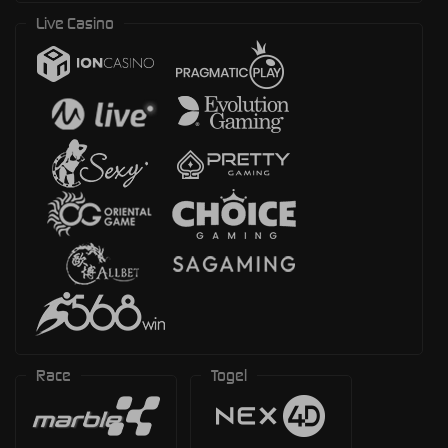
Live Casino
Race
Togel