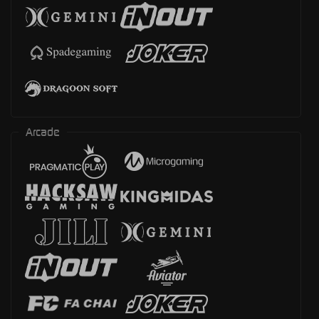
Arcade