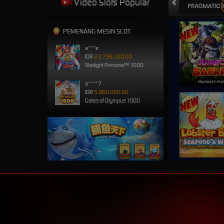
Video Slots Popular
PEMENANG MESIN SLOT
a***e
IDR
23,798,320.00
Starlight Princess™ 1000
a****7
IDR
5,960,000.00
Gates of Olympus 1000
fiy****x
IDR
5,566,200.00
Gates of Olympus Super
Scatter
kr****n
IDR
4,767,700.00
Sweet Bonanza 1000
mem****8
IDR
3,782,400.00
Mahjong Wins 2