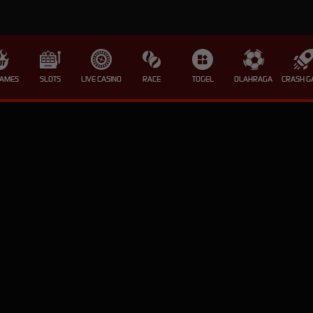
GAMES
SLOTS
LIVE CASINO
RACE
TOGEL
OLAHRAGA
CRASH 