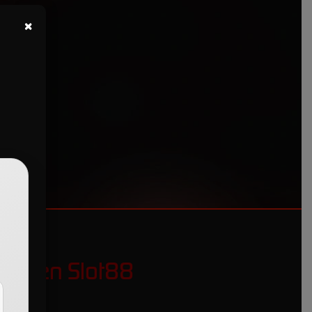
×
Pindai kode
untuk Und
Android A
n Agen Slot88