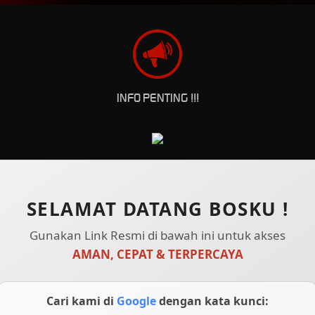
INFO PENTING !!!
SELAMAT DATANG BOSKU !
Gunakan Link Resmi di bawah ini untuk akses
Maxwin Agen Slot88 Terpercaya
AMAN, CEPAT & TERPERCAYA
itus Slot Gacor Hari Ini Maxwi
Cari kami di
Google
dengan kata kunci: