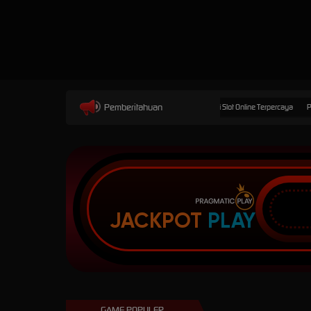
Pemberitahuan
Welcome to MAXSLOT88 Situs Judi Slot Online Terpercaya
Pemelihar
JACKPOT
PLAY
GAME POPULER