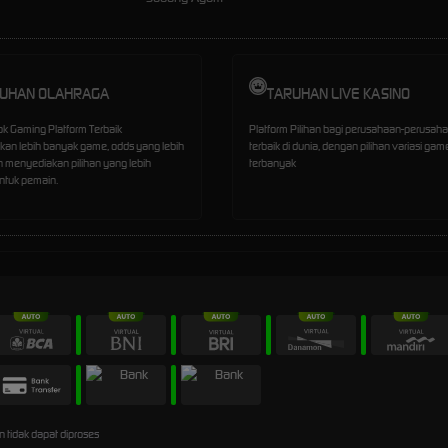
UHAN OLAHRAGA
TARUHAN LIVE KASINO
k Gaming Platform Terbaik
Platform Pilihan bagi perusahaan-perusah
an lebih banyak game, odds yang lebih
terbaik di dunia, dengan pilihan variasi gam
an menyediakan pilihan yang lebih
terbanyak
ntuk pemain.
 tidak dapat diproses