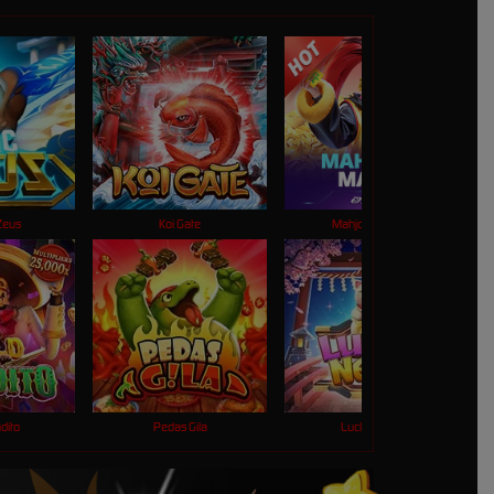
Zeus
Koi Gate
Mahjong Magic
dito
Pedas Gila
Lucky Neko