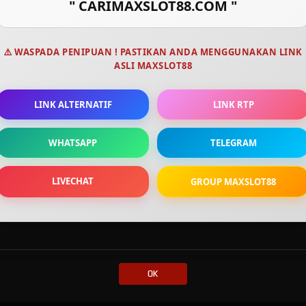
" CARIMAXSLOT88.COM "
tasi baik sebagai agen slot88 resmi yang selalu dapat memberikan pengalaman bermain slot online
019, kini Maxslot88 telah memiliki jutaan pemain aktif setiap harinya dan telah terbukti berhasil m
Maxslot88 selalu menempati hati daripada para pemain dari seluruh dunia.
⚠️ WASPADA PENIPUAN ! PASTIKAN ANDA MENGGUNAKAN LINK
an slot gacor gampang menang yang mampu menghasilkan kemenangan jackpot maxwin. Slot gacor me
ASLI MAXSLOT88
lain itu, Link
slot
online yang tersedia di situs Maxslot88 juga tidak kalah menarik dari game slot
tinggi hingga susunan pola rtp yang begitu mudah dipahami pemain pemula sekalipun. Adanya be
LINK ALTERNATIF
LINK RTP
ya Sebagai Agen Situs Slot Gaco
WHATSAPP
TELEGRAM
gai brand terutama yang berhasil menguasai seluruh legalitas dan lisensi secara lengkap hingga p
 ini menempati posisi pertama terlalu gampang menang maxwin.
i manis dengan menghadirkan layanan top tier seperti kemudahan, keamanan hingga kenyamanan
LIVECHAT
GROUP MAXSLOT88
mata uang digital layaknya OVO, Dana, GoPay dan Cryptocurrency. Privasi para pemain juga akan t
 hari ini jackpot.
cor Jackpot Maxwin yang Lagi Viral!
 meraih keuntungan semaksimal mungkin. Begitupun kami, Maxslot88 selalu memprioritas pengal
n kedua belah pihak, maka Maxslot88 akan merekomendasikan seri terbaru paling eksklusif beber
OK