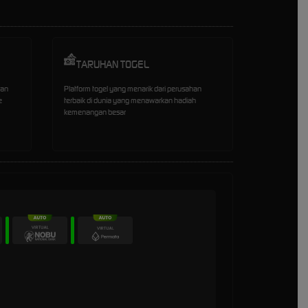
TARUHAN TOGEL
aan
Platform togel yang menarik dari perusahan
e
terbaik di dunia yang menawarkan hadiah
kemenangan besar