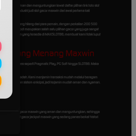
 gacor yang aman dan menguntungkan lewat daftar pilihan link toto slot
endominasi industri judi slot gacor maxwin dari awal pertama kali
ngisi bagian yang hilang dari para pemain, dengan perkalian 200 500
 gacor. Slot jackpot merupakan salah satu pilihan gacor yang juga sangat
ragam permainan yang tersedia di MAXSLOT88, membuat kami tidak luput
r Gampang Menang Maxwin
artner kelas atass seperti Pragmatic Play, PG Soft hingga SLOT88. Maka
 dalam satu wadah. Kami menjamin transaksi mudah melalui beragam
erlindungi dengan sistem enkripsi, jadi terjamin mudah aman dan nyaman.
aman bermain slot gacor maxwin yang aman dan menguntungkan, sehingga
apa game slot gacor jackpot maxwin yang sedang panas berkat histori