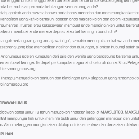
nda enggan untuk menggunakan dana taruhan anda untuk sesuatu yang lainnya?
nda bertaruh sampai anda kehilangan semua uang anda?
kalah, apakah anda merasa bahwa anda harus mencoba dan memenangkan kemba
 kehabisan uang ketika bertaruh, apakah anda merasa kalah dan dalam keputusas
gumentasi, frustasi atau kekecewaan membuat anda menginginkan untuk bertaruh
rtaruh membuat anda merasa depresi atau bahkan ingin bunuh diri?
banyak pertanyaan yang anda jawab 'ya', semakin menunjukkan bahwa anda memi
seorang yang bisa memberikan nasihat dan dukungan, silahkan hubungi salah satu 
 Anonymous adalah kumpulan dari pria dan wanita yang bergabung bersama unt
main berat lainnya. Terdapat perkumpulan regional di seluruh dunia. Situs Pela
lersanonymous.org
Therapy menyediakan bantuan dan bimbingan untuk siapapun yang terdampak buruk 
lingtherapy.org
 DIBAWAH UMUR
dibawah batas umur 18 tahun merupakan tindakan ilegal di
MAXSLOT88
.
MAXSL
T88
mempunyai hak untuk meminta bukti umur dari pelanggan manapun dan untuk
n. Akun pelanggan mungkin akan ditutup untuk sementara dan dana akan ditahan
ARUHAN