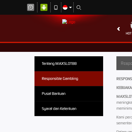
HOT
Respo
Tentang MAXSLOT88
Responsible Gambling
RESPONS
KEBIJAK
Pusat Bantuan
MAXSLO
meningka
meminimal
Syarat dan Ketentuan
Kami perc
sementara
Dalam ra