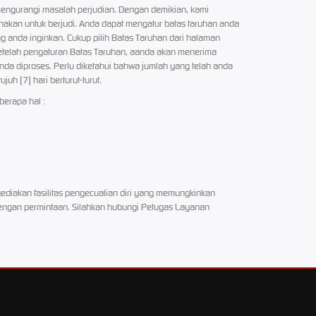
 mengurangi masalah perjudian. Dengan demikian, kami
kan untuk berjudi. Anda dapat mengatur batas taruhan anda
 anda inginkan. Cukup pilih Batas Taruhan dari halaman
Setelah pengaturan Batas Taruhan, aanda akan menerima
da diproses. Perlu diketahui bahwa jumlah yang telah anda
 (7) hari berturut-turut.
erapa hal :
ediakan fasilitas pengecualian diri yang memungkinkan
engan permintaan. Silahkan hubungi Petugas Layanan