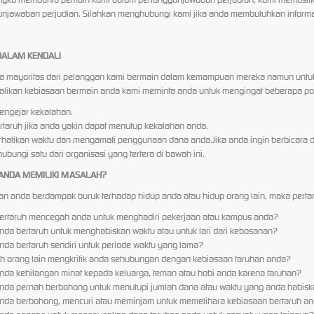
njawaban perjudian. Silahkan menghubungi kami jika anda membutuhkan informasi
DALAM KENDALI
 mayoritas dari pelanggan kami bermain dalam kemampuan mereka namun untuk be
likan kebiasaan bermain anda kami meminta anda untuk mengingat beberapa poin
engejar kekalahan.
taruh jika anda yakin dapat menutup kekalahan anda.
rhatikan waktu dan mengamati penggunaan dana anda.Jika anda ingin berbicara 
hubungi satu dari organisasi yang tertera di bawah ini.
ANDA MEMILIKI MASALAH?
han anda berdampak buruk terhadap hidup anda atau hidup orang lain, maka per
ertaruh mencegah anda untuk menghadiri pekerjaan atau kampus anda?
da bertaruh untuk menghabiskan waktu atau untuk lari dari kebosanan?
da bertaruh sendiri untuk periode waktu yang lama?
h orang lain mengkritik anda sehubungan dengan kebiasaan taruhan anda?
da kehilangan minat kepada keluarga, teman atau hobi anda karena taruhan?
nda pernah berbohong untuk menutupi jumlah dana atau waktu yang anda habiska
nda berbohong, mencuri atau meminjam untuk memelihara kebiasaan bertaruh a