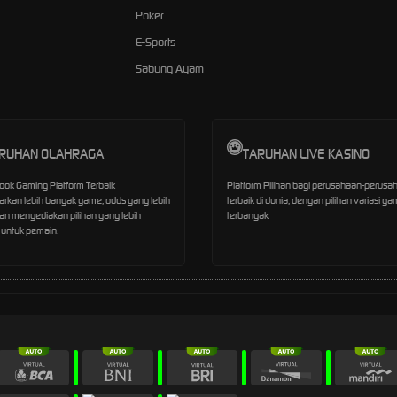
Poker
E-Sports
Sabung Ayam
RUHAN OLAHRAGA
TARUHAN LIVE KASINO
ook Gaming Platform Terbaik
Platform Pilihan bagi perusahaan-perusa
kan lebih banyak game, odds yang lebih
terbaik di dunia, dengan pilihan variasi g
 dan menyediakan pilihan yang lebih
terbanyak
untuk pemain.