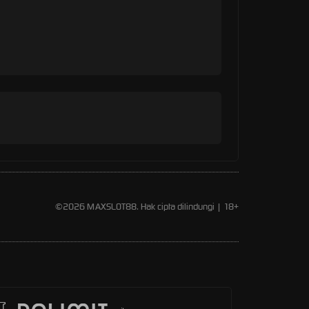
©2026 MAXSLOT88. Hak cipta dilindungi | 18+