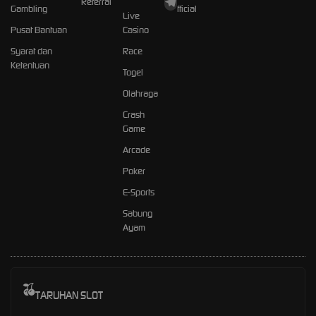
Referral
Gambling
fficial
Live
Pusat Bantuan
Casino
Syarat dan
Race
Ketentuan
Togel
Olahraga
Crash
Game
Arcade
Poker
E-Sports
Sabung
Ayam
TARUHAN SLOT