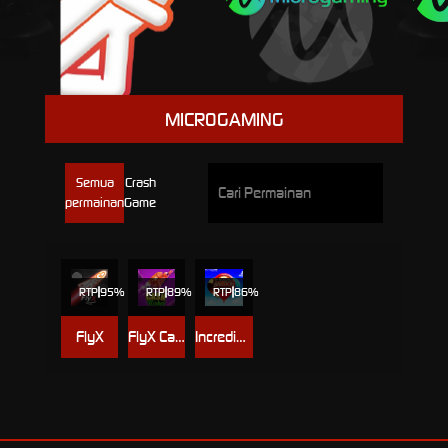
MICROGAMING
Semua
Crash
permainan
Game
RTP
95%
RTP
89%
RTP
86%
FlyX
FlyX Cash Turbo
Incredible Balloon Machine