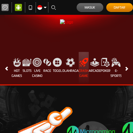
MASUK
DAFTAR
HOT
SLOTS
LIVE
RACE
TOGEL
OLAHRAGA
CRASH
ARCADE
POKER
E-
SABUN
GAMES
CASINO
GAME
SPORTS
AYAM