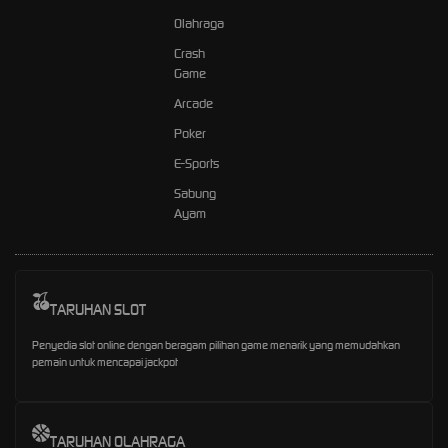
Olahraga
Crash
Game
Arcade
Poker
E-Sports
Sabung
Ayam
TARUHAN SLOT
Penyedia slot online dengan beragam pilihan game menarik yang memudahkan
pemain untuk mencapai jackpot
TARUHAN OLAHRAGA