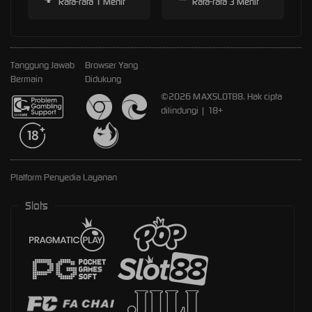
Rata-rata 1 Menit
Rata-rata 3 Menit
Tanggung Jawab
Browser Yang
Bermain
Didukung
©2026 MAXSLOT88. Hak cipta
dilindungi | 18+
Platform Penyedia Layanan
Slots