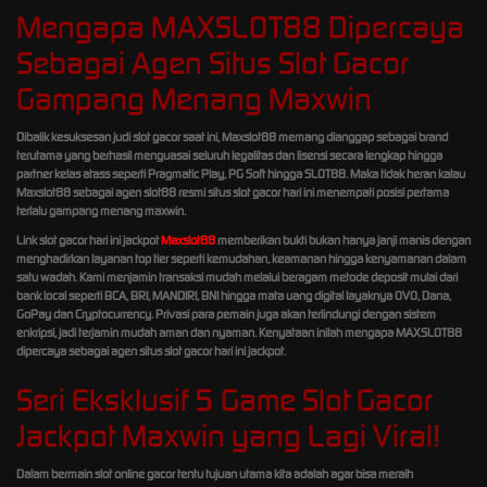
Mengapa MAXSLOT88 Dipercaya
Sebagai Agen Situs Slot Gacor
Gampang Menang Maxwin
Dibalik kesuksesan judi slot gacor saat ini, Maxslot88 memang dianggap sebagai brand
terutama yang berhasil menguasai seluruh legalitas dan lisensi secara lengkap hingga
partner kelas atass seperti Pragmatic Play, PG Soft hingga SLOT88. Maka tidak heran kalau
Maxslot88 sebagai agen slot88 resmi situs slot gacor hari ini menempati posisi pertama
terlalu gampang menang maxwin.
Link slot gacor hari ini jackpot
Maxslot88
memberikan bukti bukan hanya janji manis dengan
menghadirkan layanan top tier seperti kemudahan, keamanan hingga kenyamanan dalam
satu wadah. Kami menjamin transaksi mudah melalui beragam metode deposit mulai dari
bank local seperti BCA, BRI, MANDIRI, BNI hingga mata uang digital layaknya OVO, Dana,
GoPay dan Cryptocurrency. Privasi para pemain juga akan terlindungi dengan sistem
enkripsi, jadi terjamin mudah aman dan nyaman. Kenyataan inilah mengapa MAXSLOT88
dipercaya sebagai agen situs slot gacor hari ini jackpot.
Seri Eksklusif 5 Game Slot Gacor
Jackpot Maxwin yang Lagi Viral!
Dalam bermain slot online gacor tentu tujuan utama kita adalah agar bisa meraih