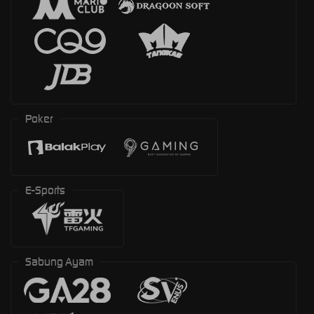
Poker
E-Sports
Sabung Ayam