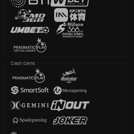
Crash Game