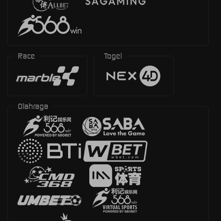
Race
Togel
Olahraga