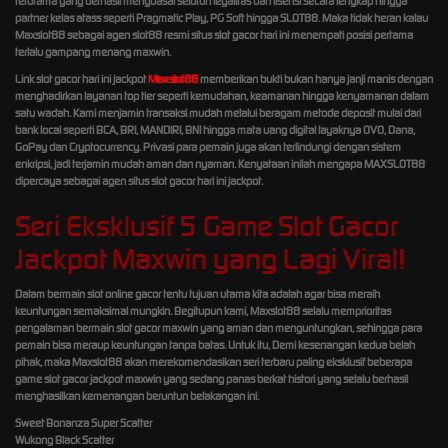
terutama yang berhasil menguasai seluruh legalitas dan lisensi secara lengkap hingga
partner kelas atass seperti Pragmatic Play, PG Soft hingga SLOT88. Maka tidak heran kalau
Maxslot88 sebagai agen slot88 resmi situs slot gacor hari ini menempati posisi pertama
terlalu gampang menang maxwin.
Link slot gacor hari ini jackpot
Maxslot88
memberikan bukti bukan hanya janji manis dengan
menghadirkan layanan top tier seperti kemudahan, keamanan hingga kenyamanan dalam
satu wadah. Kami menjamin transaksi mudah melalui beragam metode deposit mulai dari
bank local seperti BCA, BRI, MANDIRI, BNI hingga mata uang digital layaknya OVO, Dana,
GoPay dan Cryptocurrency. Privasi para pemain juga akan terlindungi dengan sistem
enkripsi, jadi terjamin mudah aman dan nyaman. Kenyataan inilah mengapa MAXSLOT88
dipercaya sebagai agen situs slot gacor hari ini jackpot.
Seri Eksklusif 5 Game Slot Gacor
Jackpot Maxwin yang Lagi Viral!
Dalam bermain slot online gacor tentu tujuan utama kita adalah agar bisa meraih
keuntungan semaksimal mungkin. Begitupun kami, Maxslot88 selalu memprioritas
pengalaman bermain slot gacor maxwin yang aman dan menguntungkan, sehingga para
pemain bisa meraup keuntungan tanpa batas. Untuk itu, Demi kesenangan kedua belah
pihak, maka Maxslot88 akan merekomendasikan seri terbaru paling eksklusif beberapa
game slot gacor jackpot maxwin yang sedang panas berkat histori yang selalu berhasil
menghasilkan kemenangan beruntun belakangan ini.
Sweet Bonanza Super Scatter
Wukong Black Scatter