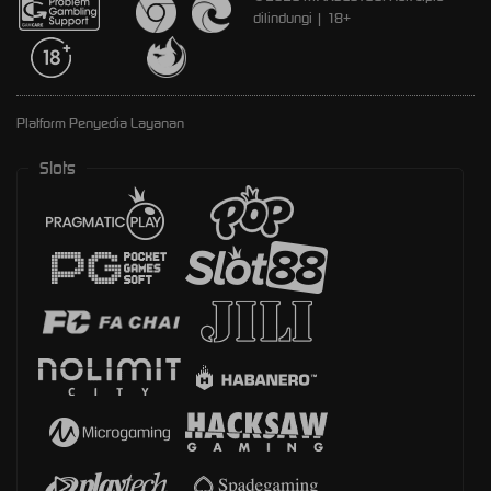
dilindungi | 18+
Platform Penyedia Layanan
Slots