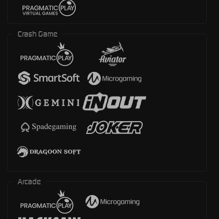
Crash Game
Arcade