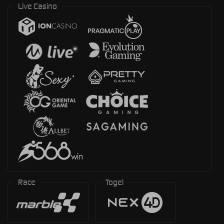
Live Casino
Race
Togel