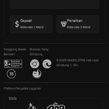
Deposit
Penarikan
Rata-rata 1 Menit
Rata-rata 3 Menit
Tanggung Jawab
Browser Yang
Bermain
Didukung
©2026 MAXSLOT88. Hak cipta
dilindungi | 18+
Platform Penyedia Layanan
Slots