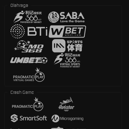
Olahraga
Crash Game