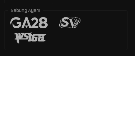
Sabung Ayam