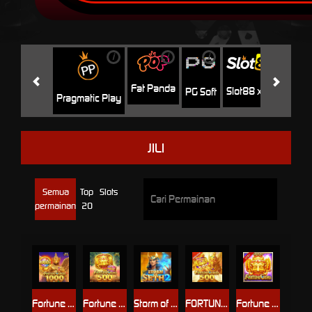
i
i
i
i
i
Facha
Fat Panda
Slot88 x PP
PG Soft
Pragmatic Play
JILI
Semua
Top
Slots
permainan
20
Fortune Garuda 1000
Fortune Gems 500
Storm of Seth 2
FORTUNE GARUDA 500
Fortune Gems