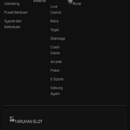
Referral
Gambling
fficial
Live
Pusat Bantuan
Casino
Syarat dan
Race
Ketentuan
Togel
Olahraga
Crash
Game
Arcade
Poker
E-Sports
Sabung
Ayam
TARUHAN SLOT