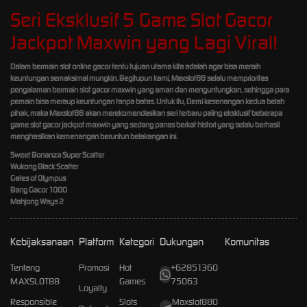
Seri Eksklusif 5 Game Slot Gacor
Jackpot Maxwin yang Lagi Viral!
Dalam bermain slot online gacor tentu tujuan utama kita adalah agar bisa meraih
keuntungan semaksimal mungkin. Begitupun kami, Maxslot88 selalu memprioritas
pengalaman bermain slot gacor maxwin yang aman dan menguntungkan, sehingga para
pemain bisa meraup keuntungan tanpa batas. Untuk itu, Demi kesenangan kedua belah
pihak, maka Maxslot88 akan merekomendasikan seri terbaru paling eksklusif beberapa
game slot gacor jackpot maxwin yang sedang panas berkat histori yang selalu berhasil
menghasilkan kemenangan beruntun belakangan ini.
Sweet Bonanza Super Scatter
Wukong Black Scatter
Gates of Olympus
Bang Gacor 1000
Mahjong Ways 2
Kebijaksanaan
Platform
Kategori
Dukungan
Komunitas
Tentang
Promosi
Hot
+62851360
MAXSLOT88
Games
75063
Loyalty
Responsible
Slots
Maxslot88O