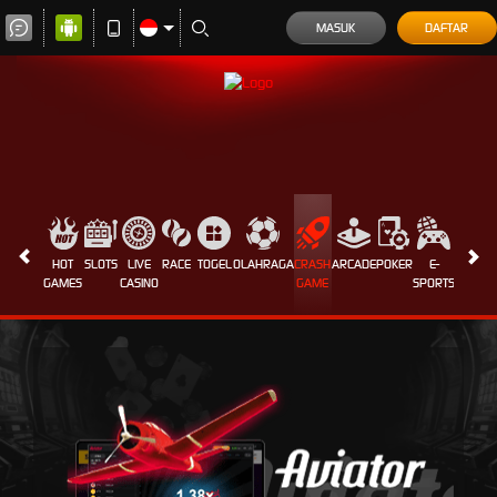
MASUK
DAFTAR
HOT
SLOTS
LIVE
RACE
TOGEL
OLAHRAGA
CRASH
ARCADE
POKER
E-
SABUN
GAMES
CASINO
GAME
SPORTS
AYAM