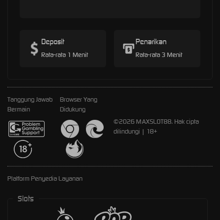
Deposit
Penarikan
Rata-rata 1 Menit
Rata-rata 3 Menit
Tanggung Jawab
Browser Yang
Bermain
Didukung
©2026 MAXSLOT88. Hak cipta
dilindungi | 18+
Platform Penyedia Layanan
Slots