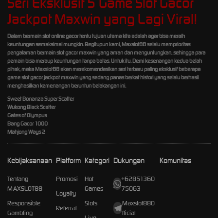
Seri Eksklusif 5 Game Slot Gacor
Jackpot Maxwin yang Lagi Viral!
Dalam bermain slot online gacor tentu tujuan utama kita adalah agar bisa meraih
keuntungan semaksimal mungkin. Begitupun kami, Maxslot88 selalu memprioritas
pengalaman bermain slot gacor maxwin yang aman dan menguntungkan, sehingga para
pemain bisa meraup keuntungan tanpa batas. Untuk itu, Demi kesenangan kedua belah
pihak, maka Maxslot88 akan merekomendasikan seri terbaru paling eksklusif beberapa
game slot gacor jackpot maxwin yang sedang panas berkat histori yang selalu berhasil
menghasilkan kemenangan beruntun belakangan ini.
Sweet Bonanza Super Scatter
Wukong Black Scatter
Gates of Olympus
Bang Gacor 1000
Mahjong Ways 2
Kebijaksanaan
Platform
Kategori
Dukungan
Komunitas
Tentang
Promosi
Hot
+62851360
MAXSLOT88
Games
75063
Loyalty
Responsible
Slots
Maxslot88O
Referral
Gambling
fficial
Live