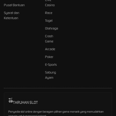
Pusat Bantuan
Casino
Syarat dan
Race
Ketentuan
Togel
Olahraga
Crash
Game
Arcade
Poker
E-Sports
Sabung
Ayam
TARUHAN SLOT
Penyedia slot online dengan beragam pilihan game menarik yang memudahkan
pemain untuk mencapai jackpot