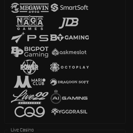
Live Casino