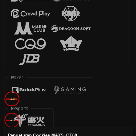
Poker
E-Sports
Pengaturan Cookies MAXSLOT88