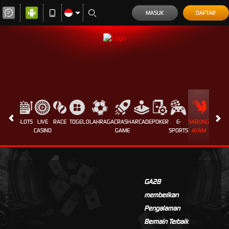
MASUK
DAFTAR
HOT
SLOTS
LIVE
RACE
TOGEL
OLAHRAGA
CRASH
ARCADE
POKER
E-
SABUNG
PROMOS
GAMES
CASINO
GAME
SPORTS
AYAM
GA28
memberikan
Pengalaman
Bermain Terbaik