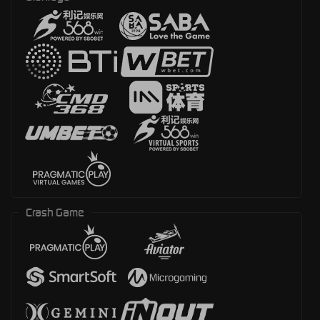
Crash Game