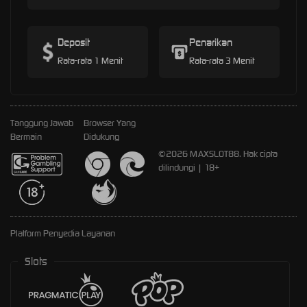
Deposit
Penarikan
Rata-rata 1 Menit
Rata-rata 3 Menit
Tanggung Jawab
Browser Yang
Bermain
Didukung
©2026 MAXSLOT88. Hak cipta
dilindungi | 18+
Platform Penyedia Layanan
Slots