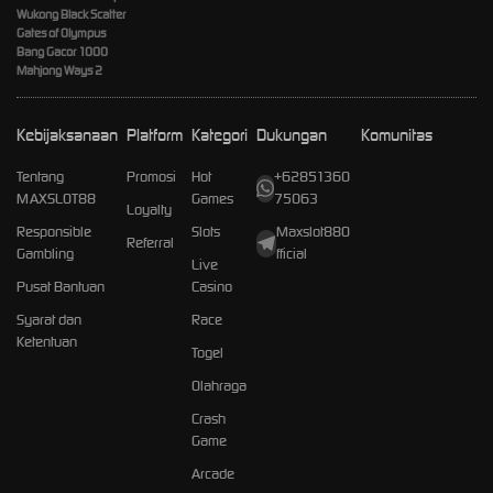
Wukong Black Scatter
Gates of Olympus
Bang Gacor 1000
Mahjong Ways 2
Kebijaksanaan
Platform
Kategori
Dukungan
Komunitas
Tentang
Promosi
Hot
+62851360
MAXSLOT88
Games
75063
Loyalty
Responsible
Slots
Maxslot88O
Referral
Gambling
fficial
Live
Pusat Bantuan
Casino
Syarat dan
Race
Ketentuan
Togel
Olahraga
Crash
Game
Arcade