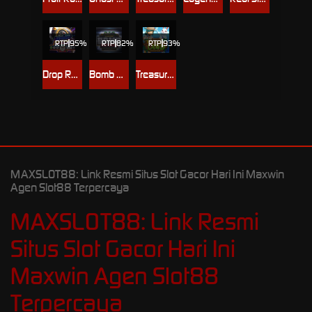
RTP
95%
RTP
82%
RTP
93%
Drop Racing
Bomb Defusal
Treasure Land
MAXSLOT88: Link Resmi Situs Slot Gacor Hari Ini Maxwin
Agen Slot88 Terpercaya
MAXSLOT88: Link Resmi
Situs Slot Gacor Hari Ini
Maxwin Agen Slot88
Terpercaya