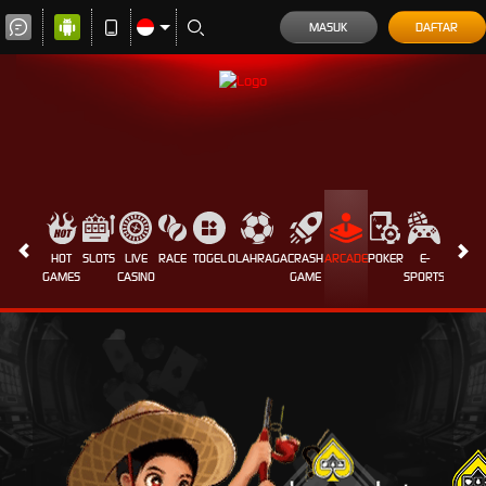
MASUK
DAFTAR
HOT
SLOTS
LIVE
RACE
TOGEL
OLAHRAGA
CRASH
ARCADE
POKER
E-
SABUN
GAMES
CASINO
GAME
SPORTS
AYAM