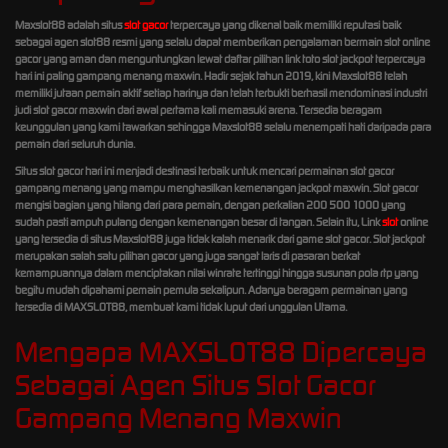
Maxslot88 adalah situs
slot gacor
terpercaya yang dikenal baik memiliki reputasi baik
sebagai agen slot88 resmi yang selalu dapat memberikan pengalaman bermain slot online
gacor yang aman dan menguntungkan lewat daftar pilihan link toto slot jackpot terpercaya
hari ini paling gampang menang maxwin. Hadir sejak tahun 2019, kini Maxslot88 telah
memiliki jutaan pemain aktif setiap harinya dan telah terbukti berhasil mendominasi industri
judi slot gacor maxwin dari awal pertama kali memasuki arena. Tersedia beragam
keunggulan yang kami tawarkan sehingga Maxslot88 selalu menempati hati daripada para
pemain dari seluruh dunia.
Situs slot gacor hari ini menjadi destinasi terbaik untuk mencari permainan slot gacor
gampang menang yang mampu menghasilkan kemenangan jackpot maxwin. Slot gacor
mengisi bagian yang hilang dari para pemain, dengan perkalian 200 500 1000 yang
sudah pasti ampuh pulang dengan kemenangan besar di tangan. Selain itu, Link
slot
online
yang tersedia di situs Maxslot88 juga tidak kalah menarik dari game slot gacor. Slot jackpot
merupakan salah satu pilihan gacor yang juga sangat laris di pasaran berkat
kemampuannya dalam menciptakan nilai winrate tertinggi hingga susunan pola rtp yang
begitu mudah dipahami pemain pemula sekalipun. Adanya beragam permainan yang
tersedia di MAXSLOT88, membuat kami tidak luput dari unggulan Utama.
Mengapa MAXSLOT88 Dipercaya
Sebagai Agen Situs Slot Gacor
Gampang Menang Maxwin