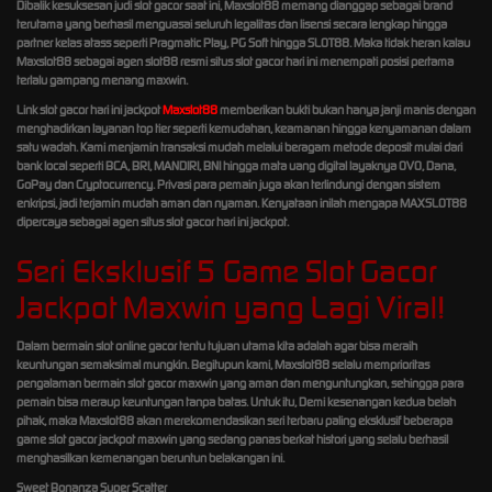
Dibalik kesuksesan judi slot gacor saat ini, Maxslot88 memang dianggap sebagai brand
terutama yang berhasil menguasai seluruh legalitas dan lisensi secara lengkap hingga
partner kelas atass seperti Pragmatic Play, PG Soft hingga SLOT88. Maka tidak heran kalau
Maxslot88 sebagai agen slot88 resmi situs slot gacor hari ini menempati posisi pertama
terlalu gampang menang maxwin.
Link slot gacor hari ini jackpot
Maxslot88
memberikan bukti bukan hanya janji manis dengan
menghadirkan layanan top tier seperti kemudahan, keamanan hingga kenyamanan dalam
satu wadah. Kami menjamin transaksi mudah melalui beragam metode deposit mulai dari
bank local seperti BCA, BRI, MANDIRI, BNI hingga mata uang digital layaknya OVO, Dana,
GoPay dan Cryptocurrency. Privasi para pemain juga akan terlindungi dengan sistem
enkripsi, jadi terjamin mudah aman dan nyaman. Kenyataan inilah mengapa MAXSLOT88
dipercaya sebagai agen situs slot gacor hari ini jackpot.
Seri Eksklusif 5 Game Slot Gacor
Jackpot Maxwin yang Lagi Viral!
Dalam bermain slot online gacor tentu tujuan utama kita adalah agar bisa meraih
keuntungan semaksimal mungkin. Begitupun kami, Maxslot88 selalu memprioritas
pengalaman bermain slot gacor maxwin yang aman dan menguntungkan, sehingga para
pemain bisa meraup keuntungan tanpa batas. Untuk itu, Demi kesenangan kedua belah
pihak, maka Maxslot88 akan merekomendasikan seri terbaru paling eksklusif beberapa
game slot gacor jackpot maxwin yang sedang panas berkat histori yang selalu berhasil
menghasilkan kemenangan beruntun belakangan ini.
Sweet Bonanza Super Scatter