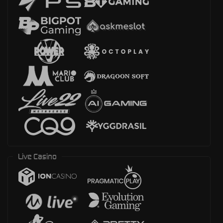
Live Casino