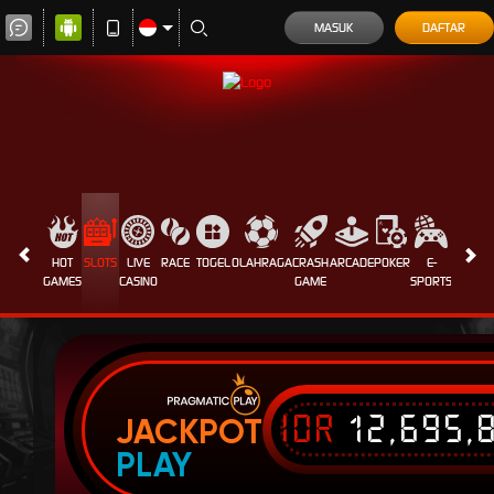
MASUK
DAFTAR
HOT
SLOTS
LIVE
RACE
TOGEL
OLAHRAGA
CRASH
ARCADE
POKER
E-
SABUN
GAMES
CASINO
GAME
SPORTS
AYAM
IDR
12,695,
JACKPOT
PLAY