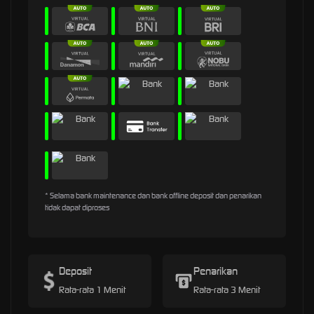
* Selama bank maintenance dan bank offline deposit dan penarikan
tidak dapat diproses
Deposit
Penarikan
Rata-rata 1 Menit
Rata-rata 3 Menit