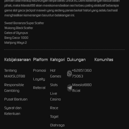
pemain bisa meraup keuntungan tanpa batas. Untuk itu, Demi kesenangan kedua belah
pihak, maka Maxslot88 akan merekomendasikan seri terbaru paling eksklusif beberapa
game slot gacor jackpot maxwin yang sedang panas berkat histori yang selalu berhasil
menghasilkan kemenangan beruntun belakangan ini.
Sweet Bonanza Super Scatter
Wukong Black Scatter
Gates of Olympus
Bang Gacor 1000
Mahjong Ways 2
Kebijaksanaan
Platform
Kategori
Dukungan
Komunitas
Tentang
Promosi
Hot
+62851360
MAXSLOT88
Games
75063
Loyalty
Responsible
Slots
Maxslot88O
Referral
Gambling
fficial
Live
Pusat Bantuan
Casino
Syarat dan
Race
Ketentuan
Togel
Olahraga