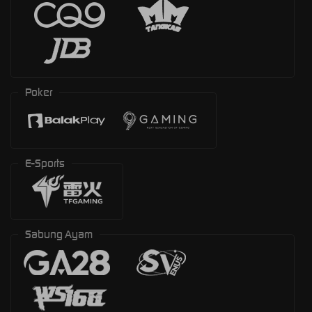
Poker
E-Sports
Sabung Ayam