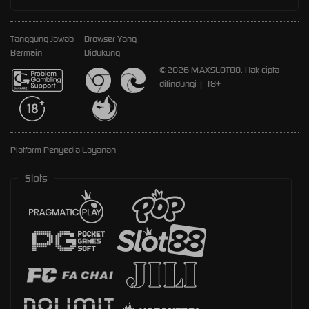
Tanggung Jawab
Browser Yang
Bermain
Didukung
©2026 MAXSLOT88. Hak cipta
dilindungi | 18+
Platform Penyedia Layanan
Slots