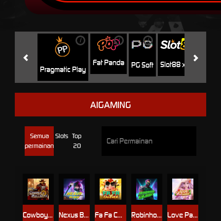
i
i
i
i
i
Facha
Fat Panda
Slot88 x PP
PG Soft
Pragmatic Play
AIGAMING
Semua
Slots
Top
permainan
20
Cowboy Bullseye
Nexus Blade
Fa Fa Caishen
Robinhood Quest
Love Paradise