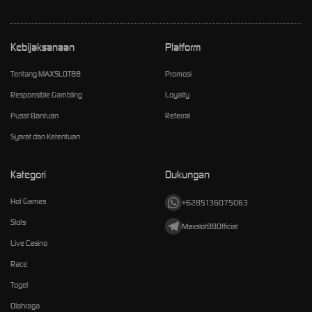
Kebijaksanaan
Platform
Tentang MAXSLOT88
Promosi
Responsible Gambling
Loyalty
Pusat Bantuan
Referral
Syarat dan Ketentuan
Kategori
Dukungan
Hot Games
+6285136075063
Slots
Maxslot88Official
Live Casino
Race
Togel
Olahraga