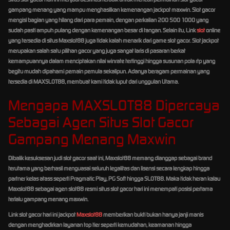
gampang menang yang mampu menghasilkan kemenangan jackpot maxwin. Slot gacor
mengisi bagian yang hilang dari para pemain, dengan perkalian 200 500 1000 yang
sudah pasti ampuh pulang dengan kemenangan besar di tangan. Selain itu, Link
slot
online
yang tersedia di situs Maxslot88 juga tidak kalah menarik dari game slot gacor. Slot jackpot
merupakan salah satu pilihan gacor yang juga sangat laris di pasaran berkat
kemampuannya dalam menciptakan nilai winrate tertinggi hingga susunan pola rtp yang
begitu mudah dipahami pemain pemula sekalipun. Adanya beragam permainan yang
tersedia di MAXSLOT88, membuat kami tidak luput dari unggulan Utama.
Mengapa MAXSLOT88 Dipercaya
Sebagai Agen Situs Slot Gacor
Gampang Menang Maxwin
Dibalik kesuksesan judi slot gacor saat ini, Maxslot88 memang dianggap sebagai brand
terutama yang berhasil menguasai seluruh legalitas dan lisensi secara lengkap hingga
partner kelas atass seperti Pragmatic Play, PG Soft hingga SLOT88. Maka tidak heran kalau
Maxslot88 sebagai agen slot88 resmi situs slot gacor hari ini menempati posisi pertama
terlalu gampang menang maxwin.
Link slot gacor hari ini jackpot
Maxslot88
memberikan bukti bukan hanya janji manis
dengan menghadirkan layanan top tier seperti kemudahan, keamanan hingga