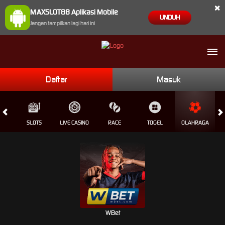
×
MAXSLOT88 Aplikasi Mobile
UNDUH
Jangan tampilkan lagi hari ini
Daftar
Masuk
MES
SLOTS
LIVE CASINO
RACE
TOGEL
OLAHRAGA
C
WBet