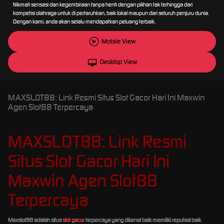
Nikmati sensasi dan kegembiraan tanpa henti dengan pilihan tak terhingga dari
kompetisi olahraga untuk di pertaruhkan, baik lokal maupun dari seluruh penjuru dunia.
Dengan kami, anda akan selalu mendapatkan peluang terbaik.
Mobile View
Desktop View
MAXSLOT88: Link Resmi Situs Slot Gacor Hari Ini Maxwin
Agen Slot88 Terpercaya
MAXSLOT88: Link Resmi
Situs Slot Gacor Hari Ini
Maxwin Agen Slot88
Terpercaya
Maxslot88 adalah situs
slot gacor
terpercaya yang dikenal baik memiliki reputasi baik