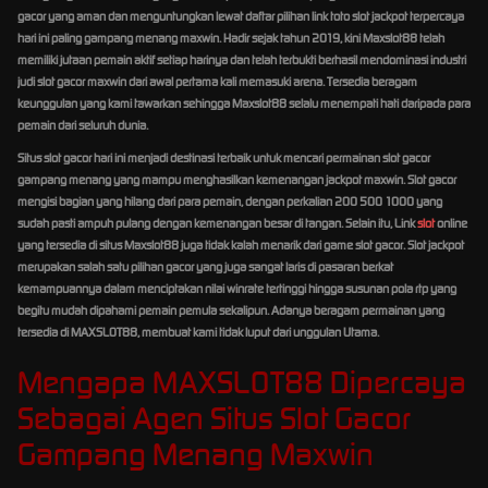
gacor yang aman dan menguntungkan lewat daftar pilihan link toto slot jackpot terpercaya
hari ini paling gampang menang maxwin. Hadir sejak tahun 2019, kini Maxslot88 telah
memiliki jutaan pemain aktif setiap harinya dan telah terbukti berhasil mendominasi industri
judi slot gacor maxwin dari awal pertama kali memasuki arena. Tersedia beragam
keunggulan yang kami tawarkan sehingga Maxslot88 selalu menempati hati daripada para
pemain dari seluruh dunia.
Situs slot gacor hari ini menjadi destinasi terbaik untuk mencari permainan slot gacor
gampang menang yang mampu menghasilkan kemenangan jackpot maxwin. Slot gacor
mengisi bagian yang hilang dari para pemain, dengan perkalian 200 500 1000 yang
sudah pasti ampuh pulang dengan kemenangan besar di tangan. Selain itu, Link
slot
online
yang tersedia di situs Maxslot88 juga tidak kalah menarik dari game slot gacor. Slot jackpot
merupakan salah satu pilihan gacor yang juga sangat laris di pasaran berkat
kemampuannya dalam menciptakan nilai winrate tertinggi hingga susunan pola rtp yang
begitu mudah dipahami pemain pemula sekalipun. Adanya beragam permainan yang
tersedia di MAXSLOT88, membuat kami tidak luput dari unggulan Utama.
Mengapa MAXSLOT88 Dipercaya
Sebagai Agen Situs Slot Gacor
Gampang Menang Maxwin