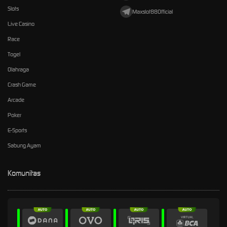
Slots
Maxslot88Official
Live Casino
Race
Togel
Olahraga
Crash Game
Arcade
Poker
E-Sports
Sabung Ayam
Komunitas