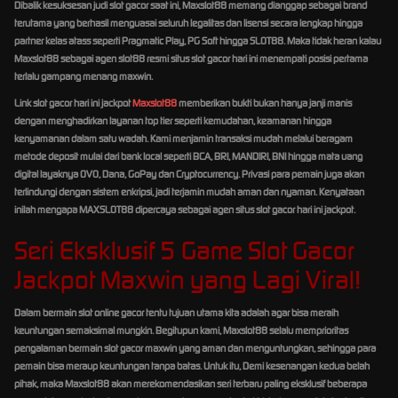
Dibalik kesuksesan judi slot gacor saat ini, Maxslot88 memang dianggap sebagai brand
terutama yang berhasil menguasai seluruh legalitas dan lisensi secara lengkap hingga
partner kelas atass seperti Pragmatic Play, PG Soft hingga SLOT88. Maka tidak heran kalau
Maxslot88 sebagai agen slot88 resmi situs slot gacor hari ini menempati posisi pertama
terlalu gampang menang maxwin.
Link slot gacor hari ini jackpot
Maxslot88
memberikan bukti bukan hanya janji manis
dengan menghadirkan layanan top tier seperti kemudahan, keamanan hingga
kenyamanan dalam satu wadah. Kami menjamin transaksi mudah melalui beragam
metode deposit mulai dari bank local seperti BCA, BRI, MANDIRI, BNI hingga mata uang
digital layaknya OVO, Dana, GoPay dan Cryptocurrency. Privasi para pemain juga akan
terlindungi dengan sistem enkripsi, jadi terjamin mudah aman dan nyaman. Kenyataan
inilah mengapa MAXSLOT88 dipercaya sebagai agen situs slot gacor hari ini jackpot.
Seri Eksklusif 5 Game Slot Gacor
Jackpot Maxwin yang Lagi Viral!
Dalam bermain slot online gacor tentu tujuan utama kita adalah agar bisa meraih
keuntungan semaksimal mungkin. Begitupun kami, Maxslot88 selalu memprioritas
pengalaman bermain slot gacor maxwin yang aman dan menguntungkan, sehingga para
pemain bisa meraup keuntungan tanpa batas. Untuk itu, Demi kesenangan kedua belah
pihak, maka Maxslot88 akan merekomendasikan seri terbaru paling eksklusif beberapa