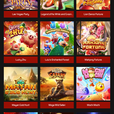
Las Vegas Party
Legend of the White and Green Snake
Lion Dance Fortune
Lucky Zhu
Lulu's Enchanted Forest
Mahjong Fortune
Mayan Gold Hunt
Mega Wild Safari
Mochi Mochi