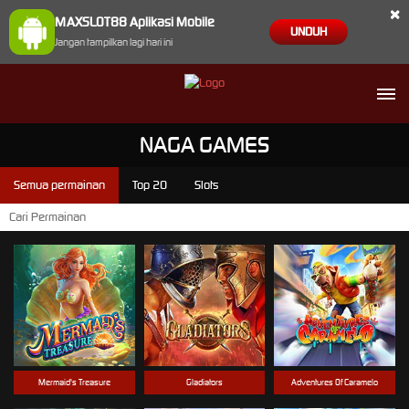
×
MAXSLOT88 Aplikasi Mobile
UNDUH
Jangan tampilkan lagi hari ini
NAGA GAMES
Semua permainan
Top 20
Slots
Mermaid's Treasure
Gladiators
Adventures Of Caramelo