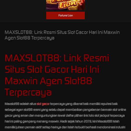
Fortune Lion
MAXSLOT88: Link Resmi Situs Slot Gacor Hari Ini Maxwin
Agen Slot88 Terpercaya
MAXSLOT88: Link Resmi
Situs Slot Gacor Hari Ini
Maxwin Agen Slot88
Terpercaya
Maxslot88 adalah situs
slot gacor
terpercaya yang dikenal baik memiliki reputasi baik
sebagai agen slot88 resmi yang selalu dapat memberikan pengalaman bermain slot online
gacor yang aman dan menguntungkan lewat daftar pilihan link toto slot jackpot terpercaya
hari ini paling gampang menang maxwin. Hadir sejak tahun 2019, kini Maxslot88 telah
memiliki jutaan pemain aktif setiap harinya dan telah terbukti berhasil mendominasi industri