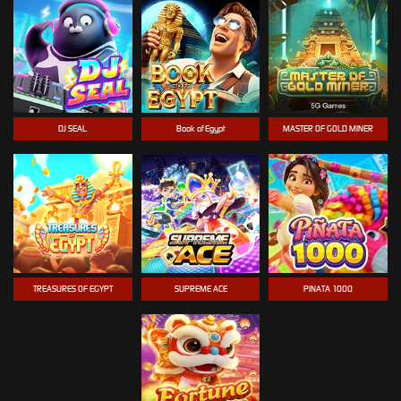
DJ SEAL
Book of Egypt
MASTER OF GOLD MINER
TREASURES OF EGYPT
SUPREME ACE
PINATA 1000