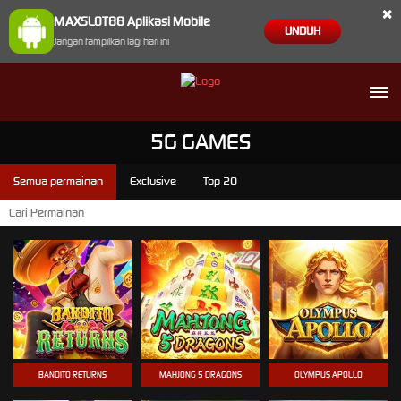
×
MAXSLOT88 Aplikasi Mobile
UNDUH
Jangan tampilkan lagi hari ini
5G GAMES
Semua permainan
Exclusive
Top 20
BANDITO RETURNS
MAHJONG 5 DRAGONS
OLYMPUS APOLLO