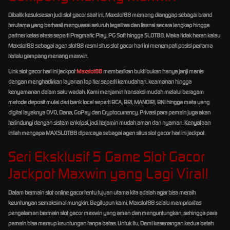
Dibalik kesuksesan judi slot gacor saat ini, Maxslot88 memang dianggap sebagai brand
terutama yang berhasil menguasai seluruh legalitas dan lisensi secara lengkap hingga
partner kelas atass seperti Pragmatic Play, PG Soft hingga SLOT88. Maka tidak heran kalau
Maxslot88 sebagai agen slot88 resmi situs slot gacor hari ini menempati posisi pertama
terlalu gampang menang maxwin.
Link slot gacor hari ini jackpot
Maxslot88
memberikan bukti bukan hanya janji manis
dengan menghadirkan layanan top tier seperti kemudahan, keamanan hingga
kenyamanan dalam satu wadah. Kami menjamin transaksi mudah melalui beragam
metode deposit mulai dari bank local seperti BCA, BRI, MANDIRI, BNI hingga mata uang
digital layaknya OVO, Dana, GoPay dan Cryptocurrency. Privasi para pemain juga akan
terlindungi dengan sistem enkripsi, jadi terjamin mudah aman dan nyaman. Kenyataan
inilah mengapa MAXSLOT88 dipercaya sebagai agen situs slot gacor hari ini jackpot.
Seri Eksklusif 5 Game Slot Gacor
Jackpot Maxwin yang Lagi Viral!
Dalam bermain slot online gacor tentu tujuan utama kita adalah agar bisa meraih
keuntungan semaksimal mungkin. Begitupun kami, Maxslot88 selalu memprioritas
pengalaman bermain slot gacor maxwin yang aman dan menguntungkan, sehingga para
pemain bisa meraup keuntungan tanpa batas. Untuk itu, Demi kesenangan kedua belah