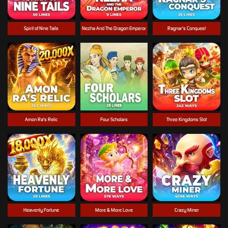
Spirit of Nine Tails
Nezha And The Dragon Emperor
Ragnar's Conquest
Amon Ra's Relic
Four Scholars
Three Kingdoms Slot
Heavenly Fortune
More & More Love
Crazy Miner