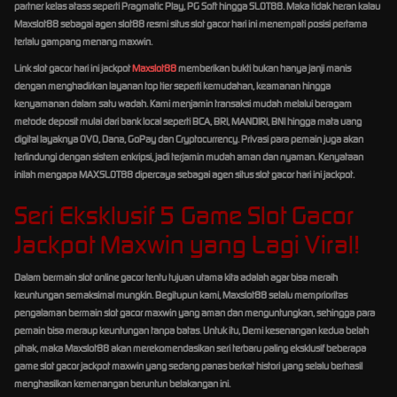
partner kelas atass seperti Pragmatic Play, PG Soft hingga SLOT88. Maka tidak heran kalau
Maxslot88 sebagai agen slot88 resmi situs slot gacor hari ini menempati posisi pertama
terlalu gampang menang maxwin.
Link slot gacor hari ini jackpot
Maxslot88
memberikan bukti bukan hanya janji manis
dengan menghadirkan layanan top tier seperti kemudahan, keamanan hingga
kenyamanan dalam satu wadah. Kami menjamin transaksi mudah melalui beragam
metode deposit mulai dari bank local seperti BCA, BRI, MANDIRI, BNI hingga mata uang
digital layaknya OVO, Dana, GoPay dan Cryptocurrency. Privasi para pemain juga akan
terlindungi dengan sistem enkripsi, jadi terjamin mudah aman dan nyaman. Kenyataan
inilah mengapa MAXSLOT88 dipercaya sebagai agen situs slot gacor hari ini jackpot.
Seri Eksklusif 5 Game Slot Gacor
Jackpot Maxwin yang Lagi Viral!
Dalam bermain slot online gacor tentu tujuan utama kita adalah agar bisa meraih
keuntungan semaksimal mungkin. Begitupun kami, Maxslot88 selalu memprioritas
pengalaman bermain slot gacor maxwin yang aman dan menguntungkan, sehingga para
pemain bisa meraup keuntungan tanpa batas. Untuk itu, Demi kesenangan kedua belah
pihak, maka Maxslot88 akan merekomendasikan seri terbaru paling eksklusif beberapa
game slot gacor jackpot maxwin yang sedang panas berkat histori yang selalu berhasil
menghasilkan kemenangan beruntun belakangan ini.