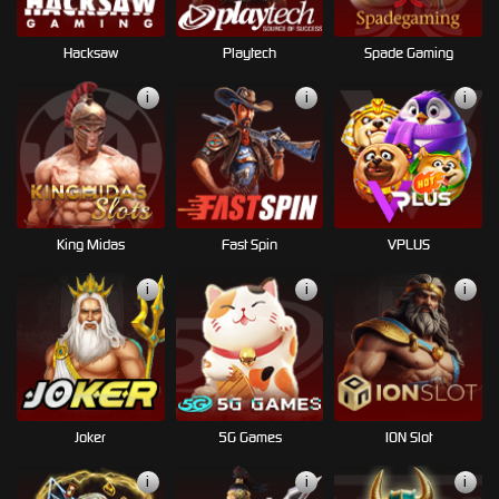
Hacksaw
Playtech
Spade Gaming
i
i
i
King Midas
Fast Spin
VPLUS
i
i
i
Joker
5G Games
ION Slot
i
i
i