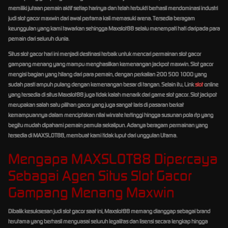
memiliki jutaan pemain aktif setiap harinya dan telah terbukti berhasil mendominasi industri
judi slot gacor maxwin dari awal pertama kali memasuki arena. Tersedia beragam
keunggulan yang kami tawarkan sehingga Maxslot88 selalu menempati hati daripada para
pemain dari seluruh dunia.
Situs slot gacor hari ini menjadi destinasi terbaik untuk mencari permainan slot gacor
gampang menang yang mampu menghasilkan kemenangan jackpot maxwin. Slot gacor
mengisi bagian yang hilang dari para pemain, dengan perkalian 200 500 1000 yang
sudah pasti ampuh pulang dengan kemenangan besar di tangan. Selain itu, Link
slot
online
yang tersedia di situs Maxslot88 juga tidak kalah menarik dari game slot gacor. Slot jackpot
merupakan salah satu pilihan gacor yang juga sangat laris di pasaran berkat
kemampuannya dalam menciptakan nilai winrate tertinggi hingga susunan pola rtp yang
begitu mudah dipahami pemain pemula sekalipun. Adanya beragam permainan yang
tersedia di MAXSLOT88, membuat kami tidak luput dari unggulan Utama.
Mengapa MAXSLOT88 Dipercaya
Sebagai Agen Situs Slot Gacor
Gampang Menang Maxwin
Dibalik kesuksesan judi slot gacor saat ini, Maxslot88 memang dianggap sebagai brand
terutama yang berhasil menguasai seluruh legalitas dan lisensi secara lengkap hingga