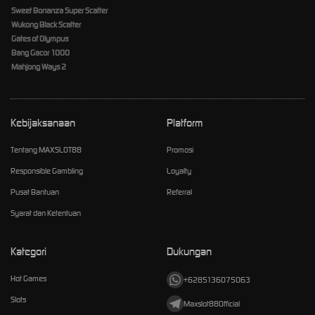
Sweet Bonanza Super Scatter
Wukong Black Scatter
Gates of Olympus
Bang Gacor 1000
Mahjong Ways 2
Kebijaksanaan
Platform
Tentang MAXSLOT88
Promosi
Responsible Gambling
Loyalty
Pusat Bantuan
Referral
Syarat dan Ketentuan
Kategori
Dukungan
Hot Games
+6285136075063
Slots
Maxslot88Official