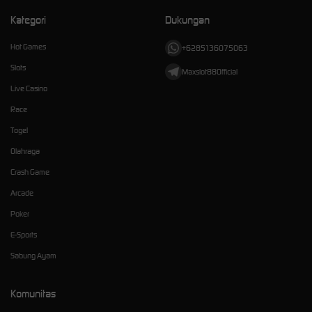
Kategori
Dukungan
Hot Games
+6285136075063
Slots
Maxslot88Official
Live Casino
Race
Togel
Olahraga
Crash Game
Arcade
Poker
E-Sports
Sabung Ayam
Komunitas