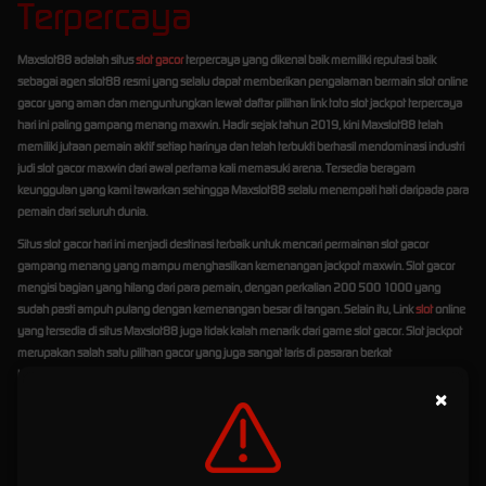
Terpercaya
Maxslot88 adalah situs
slot gacor
terpercaya yang dikenal baik memiliki reputasi baik
sebagai agen slot88 resmi yang selalu dapat memberikan pengalaman bermain slot online
gacor yang aman dan menguntungkan lewat daftar pilihan link toto slot jackpot terpercaya
hari ini paling gampang menang maxwin. Hadir sejak tahun 2019, kini Maxslot88 telah
memiliki jutaan pemain aktif setiap harinya dan telah terbukti berhasil mendominasi industri
judi slot gacor maxwin dari awal pertama kali memasuki arena. Tersedia beragam
keunggulan yang kami tawarkan sehingga Maxslot88 selalu menempati hati daripada para
pemain dari seluruh dunia.
Situs slot gacor hari ini menjadi destinasi terbaik untuk mencari permainan slot gacor
gampang menang yang mampu menghasilkan kemenangan jackpot maxwin. Slot gacor
mengisi bagian yang hilang dari para pemain, dengan perkalian 200 500 1000 yang
sudah pasti ampuh pulang dengan kemenangan besar di tangan. Selain itu, Link
slot
online
yang tersedia di situs Maxslot88 juga tidak kalah menarik dari game slot gacor. Slot jackpot
merupakan salah satu pilihan gacor yang juga sangat laris di pasaran berkat
kemampuannya dalam menciptakan nilai winrate tertinggi hingga susunan pola rtp yang
×
begitu mudah dipahami pemain pemula sekalipun. Adanya beragam permainan yang
tersedia di MAXSLOT88, membuat kami tidak luput dari unggulan Utama.
Mengapa MAXSLOT88 Dipercaya