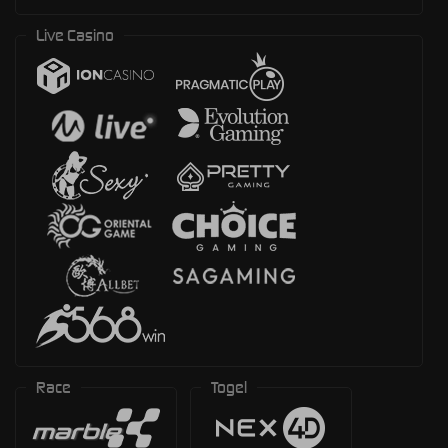
Live Casino
Race
Togel