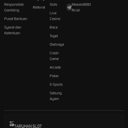
Responsible
Slots
Maxslot88O
Referral
Gambling
fficial
Live
Pusat Bantuan
Casino
Syarat dan
Race
Ketentuan
Togel
Olahraga
Crash
Game
Arcade
Poker
E-Sports
Sabung
Ayam
TARUHAN SLOT