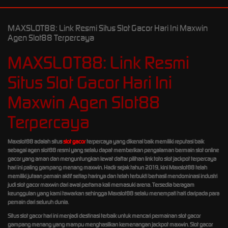
MAXSLOT88: Link Resmi Situs Slot Gacor Hari Ini Maxwin
Agen Slot88 Terpercaya
MAXSLOT88: Link Resmi
Situs Slot Gacor Hari Ini
Maxwin Agen Slot88
Terpercaya
Maxslot88 adalah situs
slot gacor
terpercaya yang dikenal baik memiliki reputasi baik
sebagai agen slot88 resmi yang selalu dapat memberikan pengalaman bermain slot online
gacor yang aman dan menguntungkan lewat daftar pilihan link toto slot jackpot terpercaya
hari ini paling gampang menang maxwin. Hadir sejak tahun 2019, kini Maxslot88 telah
memiliki jutaan pemain aktif setiap harinya dan telah terbukti berhasil mendominasi industri
judi slot gacor maxwin dari awal pertama kali memasuki arena. Tersedia beragam
keunggulan yang kami tawarkan sehingga Maxslot88 selalu menempati hati daripada para
pemain dari seluruh dunia.
Situs slot gacor hari ini menjadi destinasi terbaik untuk mencari permainan slot gacor
gampang menang yang mampu menghasilkan kemenangan jackpot maxwin. Slot gacor