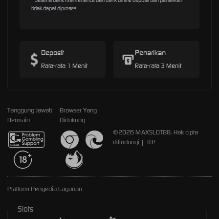
tidak dapat diproses
Deposit
Penarikan
Rata-rata 1 Menit
Rata-rata 3 Menit
Tanggung Jawab
Browser Yang
Bermain
Didukung
©2026 MAXSLOT88. Hak cipta
dilindungi | 18+
Platform Penyedia Layanan
Slots