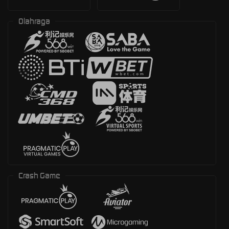
Olahraga
Crash Game