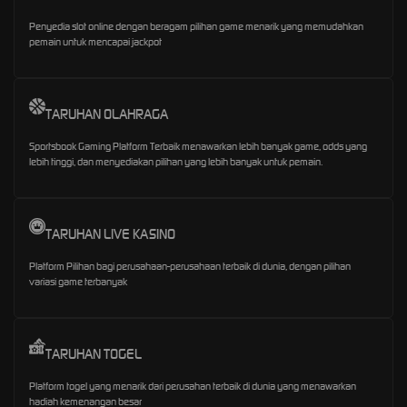
Penyedia slot online dengan beragam pilihan game menarik yang memudahkan
pemain untuk mencapai jackpot
TARUHAN OLAHRAGA
Sportsbook Gaming Platform Terbaik menawarkan lebih banyak game, odds yang
lebih tinggi, dan menyediakan pilihan yang lebih banyak untuk pemain.
TARUHAN LIVE KASINO
Platform Pilihan bagi perusahaan-perusahaan terbaik di dunia, dengan pilihan
variasi game terbanyak
TARUHAN TOGEL
Platform togel yang menarik dari perusahan terbaik di dunia yang menawarkan
hadiah kemenangan besar