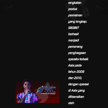
rangkaian
produk
permainan
yang lengkap.
SBOBET
berhasil
menjadi
pemenang
penghargaan
operator terbaik
Asia pada
tahun 2009
dan 2010,
dengan operasi
di Asia yang
dilisensikan
oleh