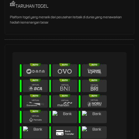
TARUHAN TOGEL
Platform togel yang menarik dari perusahan terbaik di dunia yang menawarkan
hadiah kemenangan besar