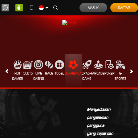
MASUK
DAFTAR
HOT
SLOTS
LIVE
RACE
TOGEL
OLAHRAGA
CRASH
ARCADE
POKER
E-
SABUN
GAMES
CASINO
GAME
SPORTS
AYAM
Menyediakan
pengalaman
pengguna
yang cepat dan