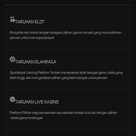
TARUHAN SLOT
Penyedia slot online dengan beragam pilihan game menarik yang memudahkan
pemain untuk mencapai jackpot
TARUHAN OLAHRAGA
Sportsbook Gaming Platform Terbaik menawarkan lebih banyak game, odds yang
lebih tinggi, dan menyediakan pilihan yang lebih banyak untuk pemain.
TARUHAN LIVE KASINO
Platform Pilihan bagi perusahaan-perusahaan terbaik di dunia, dengan pilihan
variasi game terbanyak