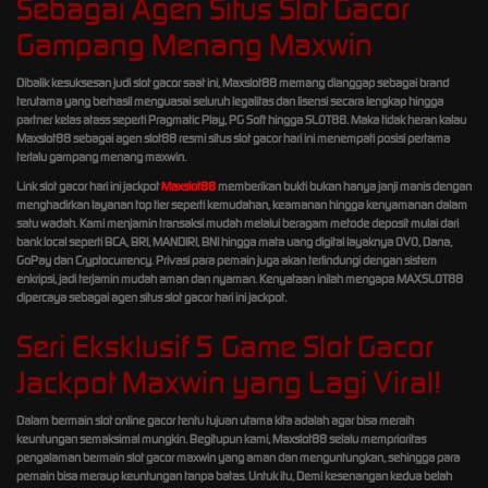
Sebagai Agen Situs Slot Gacor
Gampang Menang Maxwin
Dibalik kesuksesan judi slot gacor saat ini, Maxslot88 memang dianggap sebagai brand
terutama yang berhasil menguasai seluruh legalitas dan lisensi secara lengkap hingga
partner kelas atass seperti Pragmatic Play, PG Soft hingga SLOT88. Maka tidak heran kalau
Maxslot88 sebagai agen slot88 resmi situs slot gacor hari ini menempati posisi pertama
terlalu gampang menang maxwin.
Link slot gacor hari ini jackpot
Maxslot88
memberikan bukti bukan hanya janji manis dengan
menghadirkan layanan top tier seperti kemudahan, keamanan hingga kenyamanan dalam
satu wadah. Kami menjamin transaksi mudah melalui beragam metode deposit mulai dari
bank local seperti BCA, BRI, MANDIRI, BNI hingga mata uang digital layaknya OVO, Dana,
GoPay dan Cryptocurrency. Privasi para pemain juga akan terlindungi dengan sistem
enkripsi, jadi terjamin mudah aman dan nyaman. Kenyataan inilah mengapa MAXSLOT88
dipercaya sebagai agen situs slot gacor hari ini jackpot.
Seri Eksklusif 5 Game Slot Gacor
Jackpot Maxwin yang Lagi Viral!
Dalam bermain slot online gacor tentu tujuan utama kita adalah agar bisa meraih
keuntungan semaksimal mungkin. Begitupun kami, Maxslot88 selalu memprioritas
pengalaman bermain slot gacor maxwin yang aman dan menguntungkan, sehingga para
pemain bisa meraup keuntungan tanpa batas. Untuk itu, Demi kesenangan kedua belah