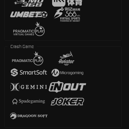
Crash Game