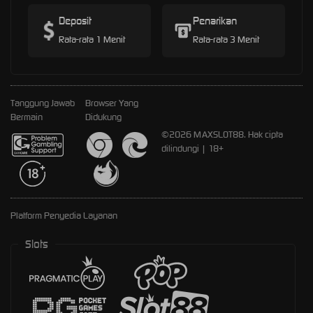
Deposit
Penarikan
Rata-rata 1 Menit
Rata-rata 3 Menit
Tanggung Jawab
Browser Yang
Bermain
Didukung
©2026 MAXSLOT88. Hak cipta
dilindungi | 18+
Platform Penyedia Layanan
Slots