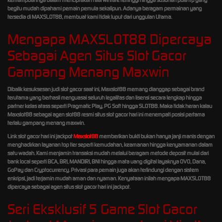
begitu mudah dipahami pemain pemula sekalipun. Adanya beragam permainan yang
tersedia di MAXSLOT88, membuat kami tidak luput dari unggulan Utama.
Mengapa MAXSLOT88 Dipercaya
Sebagai Agen Situs Slot Gacor
Gampang Menang Maxwin
Dibalik kesuksesan judi slot gacor saat ini, Maxslot88 memang dianggap sebagai brand
terutama yang berhasil menguasai seluruh legalitas dan lisensi secara lengkap hingga
partner kelas atass seperti Pragmatic Play, PG Soft hingga SLOT88. Maka tidak heran kalau
Maxslot88 sebagai agen slot88 resmi situs slot gacor hari ini menempati posisi pertama
terlalu gampang menang maxwin.
Link slot gacor hari ini jackpot
Maxslot88
memberikan bukti bukan hanya janji manis dengan
menghadirkan layanan top tier seperti kemudahan, keamanan hingga kenyamanan dalam
satu wadah. Kami menjamin transaksi mudah melalui beragam metode deposit mulai dari
bank local seperti BCA, BRI, MANDIRI, BNI hingga mata uang digital layaknya OVO, Dana,
GoPay dan Cryptocurrency. Privasi para pemain juga akan terlindungi dengan sistem
enkripsi, jadi terjamin mudah aman dan nyaman. Kenyataan inilah mengapa MAXSLOT88
dipercaya sebagai agen situs slot gacor hari ini jackpot.
Seri Eksklusif 5 Game Slot Gacor