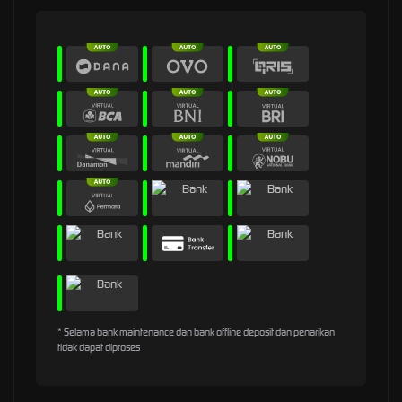
* Selama bank maintenance dan bank offline deposit dan penarikan
tidak dapat diproses