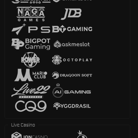
Live Casino