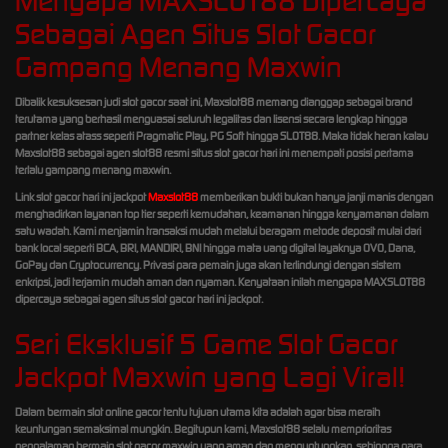
Mengapa MAXSLOT88 Dipercaya
Sebagai Agen Situs Slot Gacor
Gampang Menang Maxwin
Dibalik kesuksesan judi slot gacor saat ini, Maxslot88 memang dianggap sebagai brand
terutama yang berhasil menguasai seluruh legalitas dan lisensi secara lengkap hingga
partner kelas atass seperti Pragmatic Play, PG Soft hingga SLOT88. Maka tidak heran kalau
Maxslot88 sebagai agen slot88 resmi situs slot gacor hari ini menempati posisi pertama
terlalu gampang menang maxwin.
Link slot gacor hari ini jackpot
Maxslot88
memberikan bukti bukan hanya janji manis dengan
menghadirkan layanan top tier seperti kemudahan, keamanan hingga kenyamanan dalam
satu wadah. Kami menjamin transaksi mudah melalui beragam metode deposit mulai dari
bank local seperti BCA, BRI, MANDIRI, BNI hingga mata uang digital layaknya OVO, Dana,
GoPay dan Cryptocurrency. Privasi para pemain juga akan terlindungi dengan sistem
enkripsi, jadi terjamin mudah aman dan nyaman. Kenyataan inilah mengapa MAXSLOT88
dipercaya sebagai agen situs slot gacor hari ini jackpot.
Seri Eksklusif 5 Game Slot Gacor
Jackpot Maxwin yang Lagi Viral!
Dalam bermain slot online gacor tentu tujuan utama kita adalah agar bisa meraih
keuntungan semaksimal mungkin. Begitupun kami, Maxslot88 selalu memprioritas
pengalaman bermain slot gacor maxwin yang aman dan menguntungkan, sehingga para