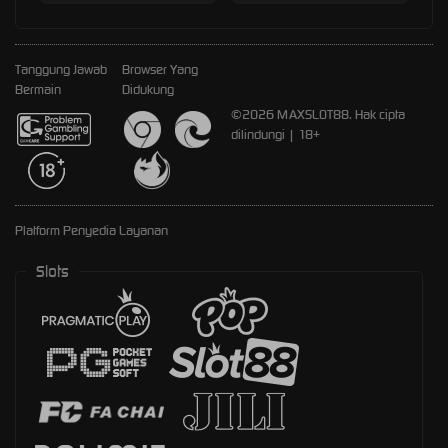
Tanggung Jawab
Browser Yang
Bermain
Didukung
©2026 MAXSLOT88. Hak cipta
dilindungi | 18+
Platform Penyedia Layanan
Slots