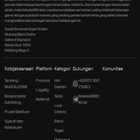
pemain bisa meraup keuntungan tanpa batas. Untuk itu, Demi kesenangan kedua belah
pihak, maka Maxslot88 akan merekomendasikan seri terbaru paling eksklusif beberapa
game slot gacor jackpot maxwin yang sedang panas berkat histori yang selalu berhasil
menghasilkan kemenangan beruntun belakangan ini.
Sweet Bonanza Super Scatter
Wukong Black Scatter
Gates of Olympus
Bang Gacor 1000
Mahjong Ways 2
Kebijaksanaan
Platform
Kategori
Dukungan
Komunitas
Tentang
Promosi
Hot
+62851360
MAXSLOT88
Games
75063
Loyalty
Responsible
Slots
Maxslot88O
Referral
Gambling
fficial
Live
Pusat Bantuan
Casino
Syarat dan
Race
Ketentuan
Togel
Olahraga