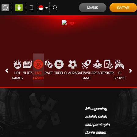
MASUK
DAFTAR
HOT
SLOTS
LIVE
RACE
TOGEL
OLAHRAGA
CRASH
ARCADE
POKER
E-
SABUN
GAMES
CASINO
GAME
SPORTS
AYAM
Microgaming
adalah salah
satu pemimpin
dunia dalam