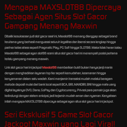
Mengapa MAXSLOT88 Dipercaya
Sebagai Agen Situs Slot Gacor
Gampang Menang Maxwin
Dibalik kesuksesan judi slot gacor saat ini, Maxslot88 memang dianggap sebagai brand
terutama yang berhasil menguasai seluruh legalitas dan lisensi secara lengkap hingga
partner kelas atass seperti Pragmatic Play, PG Soft hingga SLOT88. Maka tidak heran kalau
Maxslot88 sebagai agen slot88 resmi situs slot gacor hari ini menempati posisi pertama
terlalu gampang menang maxwin.
Link slot gacor hari ini jackpot
Maxslot88
memberikan bukti bukan hanya janji manis
dengan menghadirkan layanan top tier seperti kemudahan, keamanan hingga
kenyamanan dalam satu wadah. Kami menjamin transaksi mudah melalui beragam
metode deposit mulai dari bank local seperti BCA, BRI, MANDIRI, BNI hingga mata uang
digital layaknya OVO, Dana, GoPay dan Cryptocurrency. Privasi para pemain juga akan
terlindungi dengan sistem enkripsi, jadi terjamin mudah aman dan nyaman. Kenyataan
inilah mengapa MAXSLOT88 dipercaya sebagai agen situs slot gacor hari ini jackpot.
Seri Eksklusif 5 Game Slot Gacor
Jackpot Maxwin yang Lagi Viral!