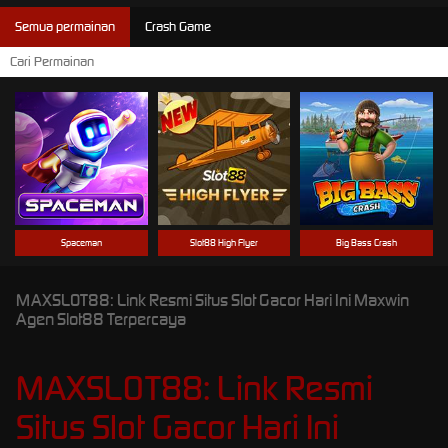
Semua permainan
Crash Game
Spaceman
Slot88 High Flyer
Big Bass Crash
MAXSLOT88: Link Resmi Situs Slot Gacor Hari Ini Maxwin
Agen Slot88 Terpercaya
MAXSLOT88: Link Resmi
Situs Slot Gacor Hari Ini