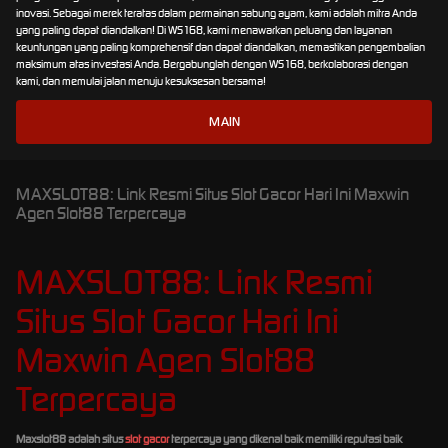
inovasi. Sebagai merek teratas dalam permainan sabung ayam, kami adalah mitra Anda
yang paling dapat diandalkan! Di WS168, kami menawarkan peluang dan layanan
keuntungan yang paling komprehensif dan dapat diandalkan, memastikan pengembalian
maksimum atas investasi Anda. Bergabunglah dengan WS168, berkolaborasi dengan
kami, dan memulai jalan menuju kesuksesan bersama!
MAIN
MAXSLOT88: Link Resmi Situs Slot Gacor Hari Ini Maxwin
Agen Slot88 Terpercaya
MAXSLOT88: Link Resmi
Situs Slot Gacor Hari Ini
Maxwin Agen Slot88
Terpercaya
Maxslot88 adalah situs
slot gacor
terpercaya yang dikenal baik memiliki reputasi baik