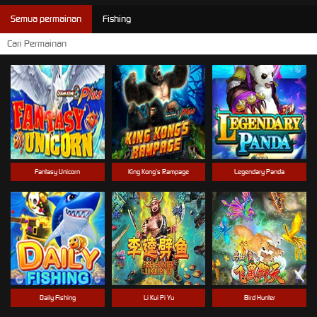
Semua permainan
Fishing
Fantasy Unicorn
King Kong’s Rampage
Legendary Panda
Daily Fishing
Li Kui Pi Yu
Bird Hunter