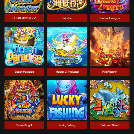
OCEAN MONSTER 2
HaiDiLao
Thanos Avengers
Ocean Paradise
Master Of The Deep
Fire Phoenix
Ocean King 3
Lucky Fishing
Fishman Wharf