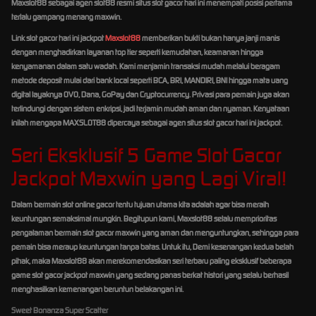
Maxslot88 sebagai agen slot88 resmi situs slot gacor hari ini menempati posisi pertama
terlalu gampang menang maxwin.
Link slot gacor hari ini jackpot
Maxslot88
memberikan bukti bukan hanya janji manis
dengan menghadirkan layanan top tier seperti kemudahan, keamanan hingga
kenyamanan dalam satu wadah. Kami menjamin transaksi mudah melalui beragam
metode deposit mulai dari bank local seperti BCA, BRI, MANDIRI, BNI hingga mata uang
digital layaknya OVO, Dana, GoPay dan Cryptocurrency. Privasi para pemain juga akan
terlindungi dengan sistem enkripsi, jadi terjamin mudah aman dan nyaman. Kenyataan
inilah mengapa MAXSLOT88 dipercaya sebagai agen situs slot gacor hari ini jackpot.
Seri Eksklusif 5 Game Slot Gacor
Jackpot Maxwin yang Lagi Viral!
Dalam bermain slot online gacor tentu tujuan utama kita adalah agar bisa meraih
keuntungan semaksimal mungkin. Begitupun kami, Maxslot88 selalu memprioritas
pengalaman bermain slot gacor maxwin yang aman dan menguntungkan, sehingga para
pemain bisa meraup keuntungan tanpa batas. Untuk itu, Demi kesenangan kedua belah
pihak, maka Maxslot88 akan merekomendasikan seri terbaru paling eksklusif beberapa
game slot gacor jackpot maxwin yang sedang panas berkat histori yang selalu berhasil
menghasilkan kemenangan beruntun belakangan ini.
Sweet Bonanza Super Scatter