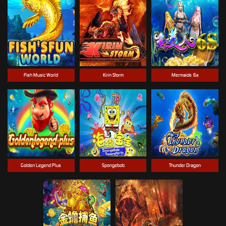
Fish Music World
Kirin Storm
Mermaids-6s
Golden Legend Plus
Spongebob
Thunder Dragon