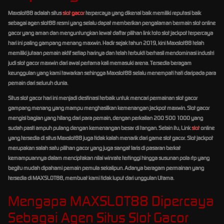
Maxslot88 adalah situs
slot gacor
terpercaya yang dikenal baik memiliki reputasi baik
sebagai agen slot88 resmi yang selalu dapat memberikan pengalaman bermain slot online
gacor yang aman dan menguntungkan lewat daftar pilihan link toto slot jackpot terpercaya
hari ini paling gampang menang maxwin. Hadir sejak tahun 2019, kini Maxslot88 telah
memiliki jutaan pemain aktif setiap harinya dan telah terbukti berhasil mendominasi industri
judi slot gacor maxwin dari awal pertama kali memasuki arena. Tersedia beragam
keunggulan yang kami tawarkan sehingga Maxslot88 selalu menempati hati daripada para
pemain dari seluruh dunia.
Situs slot gacor hari ini menjadi destinasi terbaik untuk mencari permainan slot gacor
gampang menang yang mampu menghasilkan kemenangan jackpot maxwin. Slot gacor
mengisi bagian yang hilang dari para pemain, dengan perkalian 200 500 1000 yang
sudah pasti ampuh pulang dengan kemenangan besar di tangan. Selain itu, Link
slot
online
yang tersedia di situs Maxslot88 juga tidak kalah menarik dari game slot gacor. Slot jackpot
merupakan salah satu pilihan gacor yang juga sangat laris di pasaran berkat
kemampuannya dalam menciptakan nilai winrate tertinggi hingga susunan pola rtp yang
begitu mudah dipahami pemain pemula sekalipun. Adanya beragam permainan yang
tersedia di MAXSLOT88, membuat kami tidak luput dari unggulan Utama.
Mengapa MAXSLOT88 Dipercaya
Sebagai Agen Situs Slot Gacor