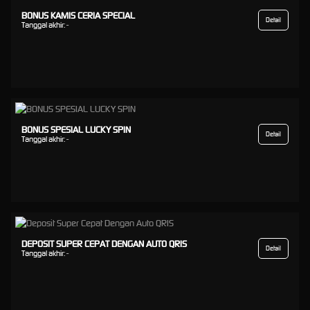
BONUS KAMIS CERIA SPECIAL
Detail
Tanggal akhir:
-
BONUS SPESIAL LUCKY SPIN
Detail
Tanggal akhir:
-
DEPOSIT SUPER CEPAT DENGAN AUTO QRIS
Detail
Tanggal akhir:
-