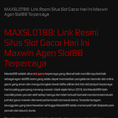
MAXSLOT88: Link Resmi Situs Slot Gacor Hari Ini Maxwin
Agen Slot88 Terpercaya
MAXSLOT88: Link Resmi
Situs Slot Gacor Hari Ini
Maxwin Agen Slot88
Terpercaya
Maxslot88 adalah situs
slot gacor
terpercaya yang dikenal baik memiliki reputasi baik
sebagai agen slot88 resmi yang selalu dapat memberikan pengalaman bermain slot online
gacor yang aman dan menguntungkan lewat daftar pilihan link toto slot jackpot terpercaya
hari ini paling gampang menang maxwin. Hadir sejak tahun 2019, kini Maxslot88 telah
memiliki jutaan pemain aktif setiap harinya dan telah terbukti berhasil mendominasi industri
judi slot gacor maxwin dari awal pertama kali memasuki arena. Tersedia beragam
keunggulan yang kami tawarkan sehingga Maxslot88 selalu menempati hati daripada para
pemain dari seluruh dunia.