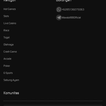
Hot Games
+6285136075063
Slots
Maxslot88Official
Live Casino
Race
Togel
Olahraga
Crash Game
Arcade
Poker
E-Sports
Sabung Ayam
Komunitas