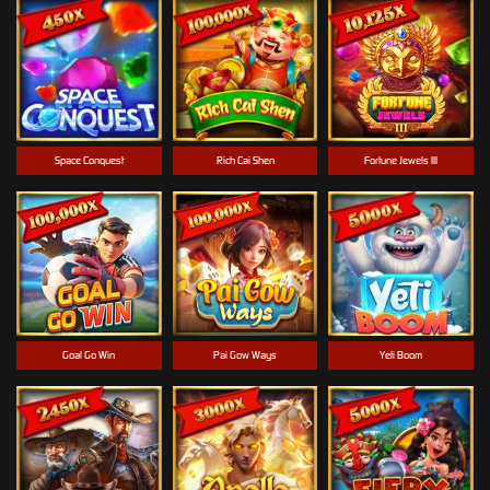
Space Conquest
Rich Cai Shen
Fortune Jewels III
Goal Go Win
Pai Gow Ways
Yeti Boom