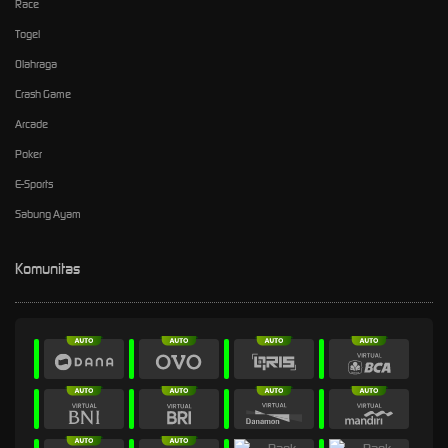
Race
Togel
Olahraga
Crash Game
Arcade
Poker
E-Sports
Sabung Ayam
Komunitas