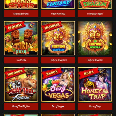
Mighty Sevens
Neon Fantasy
Money Dragon
Tiki Rush
Fortune Jewels II
Fortune Jewels I
Muay Thai Fighter
Sexy Vegas
Honey Trap