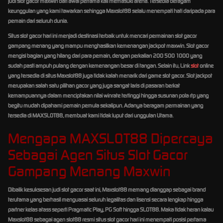
judi slot gacor maxwin dari awal pertama kali memasuki arena. Tersedia beragam
keunggulan yang kami tawarkan sehingga Maxslot88 selalu menempati hati daripada para
pemain dari seluruh dunia.
Situs slot gacor hari ini menjadi destinasi terbaik untuk mencari permainan slot gacor
gampang menang yang mampu menghasilkan kemenangan jackpot maxwin. Slot gacor
mengisi bagian yang hilang dari para pemain, dengan perkalian 200 500 1000 yang
sudah pasti ampuh pulang dengan kemenangan besar di tangan. Selain itu, Link
slot
online
yang tersedia di situs Maxslot88 juga tidak kalah menarik dari game slot gacor. Slot jackpot
merupakan salah satu pilihan gacor yang juga sangat laris di pasaran berkat
kemampuannya dalam menciptakan nilai winrate tertinggi hingga susunan pola rtp yang
begitu mudah dipahami pemain pemula sekalipun. Adanya beragam permainan yang
tersedia di MAXSLOT88, membuat kami tidak luput dari unggulan Utama.
Mengapa MAXSLOT88 Dipercaya
Sebagai Agen Situs Slot Gacor
Gampang Menang Maxwin
Dibalik kesuksesan judi slot gacor saat ini, Maxslot88 memang dianggap sebagai brand
terutama yang berhasil menguasai seluruh legalitas dan lisensi secara lengkap hingga
partner kelas atass seperti Pragmatic Play, PG Soft hingga SLOT88. Maka tidak heran kalau
Maxslot88 sebagai agen slot88 resmi situs slot gacor hari ini menempati posisi pertama