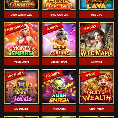
Gold Rush Cowboys
Apollo Ray of Luck
Fiery Lava
Money Empire
Blade of Fortune
Wild Mafia
City of Jewels
Alien Smash
God Of Wealth