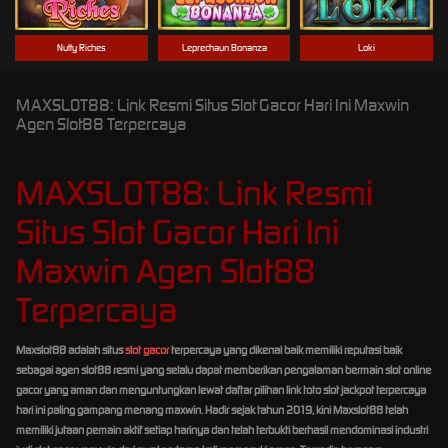
Nutty Riches
Leprechaun Bonanza
Loki
MAXSLOT88: Link Resmi Situs Slot Gacor Hari Ini Maxwin
Agen Slot88 Terpercaya
MAXSLOT88: Link Resmi
Situs Slot Gacor Hari Ini
Maxwin Agen Slot88
Terpercaya
Maxslot88 adalah situs
slot gacor
terpercaya yang dikenal baik memiliki reputasi baik
sebagai agen slot88 resmi yang selalu dapat memberikan pengalaman bermain slot online
gacor yang aman dan menguntungkan lewat daftar pilihan link toto slot jackpot terpercaya
hari ini paling gampang menang maxwin. Hadir sejak tahun 2019, kini Maxslot88 telah
memiliki jutaan pemain aktif setiap harinya dan telah terbukti berhasil mendominasi industri