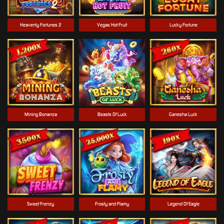
Heavenly Fortunes 2
Vegas Hot Fruit
Lucky Fortune
Mining Bonanza
Beasts Of Luck
Ganesha Luck
Sweet Frenzy
Frosty and Flamy
Legend Of Eagle