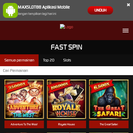
×
MAXSLOT88 Aplikasi Mobile
UNDUH
Jangan tampilkan lagi hari ini
FAST SPIN
Semua permainan
Top 20
Slots
Adventure To The West
Royale House
The Great Safari