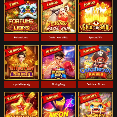
Fortune Lions
Golden Horse Ride
Spin and Win
Imperial Majesty
Boxing Fury
Caribbean Riches