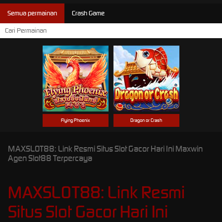
Semua permainan
Crash Game
Flying Phoenix
Dragon or Crash
MAXSLOT88: Link Resmi Situs Slot Gacor Hari Ini Maxwin
Agen Slot88 Terpercaya
MAXSLOT88: Link Resmi
Situs Slot Gacor Hari Ini