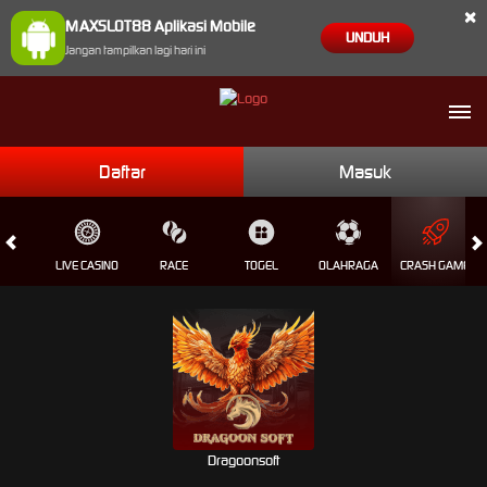
×
MAXSLOT88 Aplikasi Mobile
UNDUH
Jangan tampilkan lagi hari ini
Daftar
Masuk
OTS
LIVE CASINO
RACE
TOGEL
OLAHRAGA
CRASH GAME
Dragoonsoft