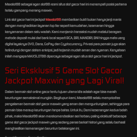
Maxslot88 sebagai agen slot88 resmi situs slot gacor hari ini menempati posisi pertama
terlalu gampang menang maxwin.
Link slot gacor hari ini jackpot
Maxslot88
memberikan bukti bukan hanya janji manis
dengan menghadirkan layanan top tier seperti kemudahan, keamanan hingga
kenyamanan dalam satu wadah. Kami menjamin transaksi mudah melalui beragam
metode deposit mulai dari bank local seperti BCA, BRI, MANDIRI, BNI hingga mata uang
digital layaknya OVO, Dana, GoPay dan Cryptocurrency. Privasi para pemain juga akan
terlindungi dengan sistem enkripsi, jadi terjamin mudah aman dan nyaman. Kenyataan
inilah mengapa MAXSLOT88 dipercaya sebagai agen situs slot gacor hari ini jackpot.
Seri Eksklusif 5 Game Slot Gacor
Jackpot Maxwin yang Lagi Viral!
Dalam bermain slot online gacor tentu tujuan utama kita adalah agar bisa meraih
keuntungan semaksimal mungkin. Begitupun kami, Maxslot88 selalu memprioritas
pengalaman bermain slot gacor maxwin yang aman dan menguntungkan, sehingga para
pemain bisa meraup keuntungan tanpa batas. Untuk itu, Demi kesenangan kedua belah
pihak, maka Maxslot88 akan merekomendasikan seri terbaru paling eksklusif beberapa
game slot gacor jackpot maxwin yang sedang panas berkat histori yang selalu berhasil
menghasilkan kemenangan beruntun belakangan ini.