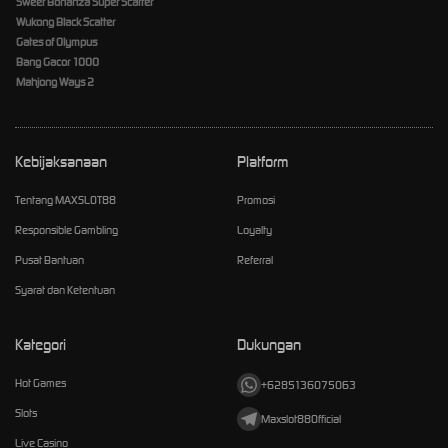
Sweet Bonanza Super Scatter
Wukong Black Scatter
Gates of Olympus
Bang Gacor 1000
Mahjong Ways 2
Kebijaksanaan
Platform
Tentang MAXSLOT88
Promosi
Responsible Gambling
Loyalty
Pusat Bantuan
Referral
Syarat dan Ketentuan
Kategori
Dukungan
Hot Games
+6285136075063
Slots
Maxslot88Official
Live Casino